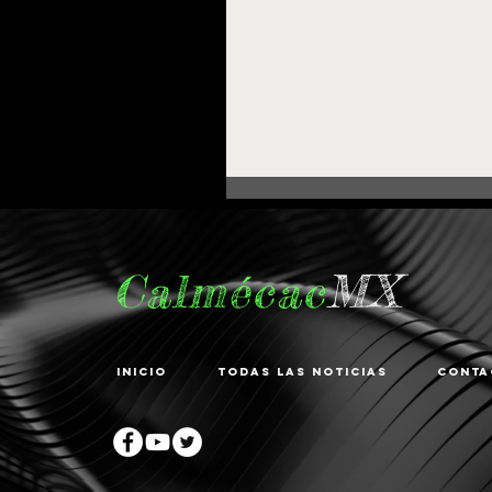
Calmécac
MX
Inicio
Todas las noticias
Conta
Fortalece Gobierno de
Pepe Saldívar la
educación en La
Zacatecana con