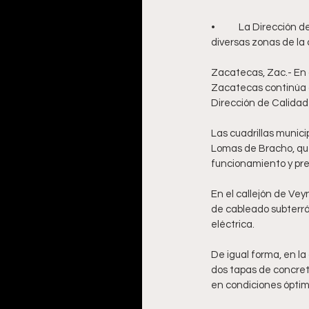
•	La Dirección de Calidad de Vida y Servicios Públicos refuerza trabajos de mantenimiento y limpieza en 
diversas zonas de la 
Zacatecas, Zac.- En a
Zacatecas continúa 
Dirección de Calidad 
Las cuadrillas munici
Lomas de Bracho, que
funcionamiento y pre
En el callejón de Vey
de cableado subterrá
eléctrica.
De igual forma, en la
dos tapas de concret
en condiciones óptim