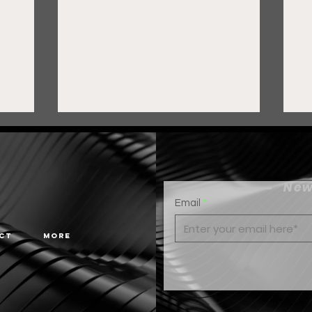
New
Email
ct
More
Gobierno de Pepe Saldívar
F
y grupo FEMSA generan
c
más de 3 mil empleos en
H
Guadalupe
r