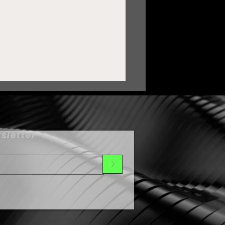
sletter
>
ortalece Zacatecas lazos
on Oaxaca mediante
ermanamiento Cultural
umbo al Festival de Día