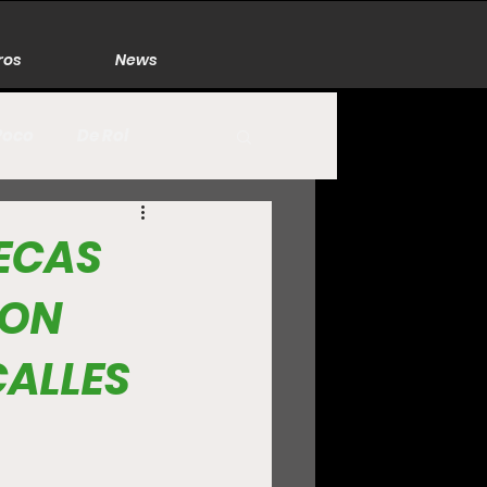
ros
News
Poco
De Rol
México
Naturaleza
ECAS
CON
Zacatecas
CALLES