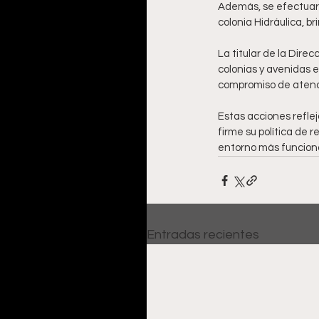
Además, se efectuaro
colonia Hidráulica, b
La titular de la Dire
colonias y avenidas e
compromiso de atende
Estas acciones refle
firme su política de 
entorno más funcional
Entradas recientes