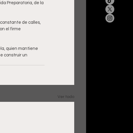
da Preparatoria, de la 
 constante de calles, 
on el firme 
la, quien mantiene 
e construir un 
Ver todo