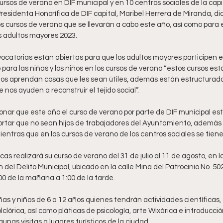
 cursos de verano en DIF municipal y en 10 centros sociales de la capi
esidenta Honorífica de DIF capital, Maribel Herrera de Miranda, dio
os cursos de verano que se llevarán a cabo este año, así como para 
los adultos mayores 2023.
ocatorias están abiertas para que los adultos mayores participen en
para las niñas y los niños en los cursos de verano “estos cursos es
iños aprendan cosas que les sean útiles, además están estructurado
 nos ayuden a reconstruir el tejido social”. 
nar que este año el curso de verano por parte de DIF municipal est
mportar que no sean hijos de trabajadores del Ayuntamiento, además 
mientras que en los cursos de verano de los centros sociales se tiene
as realizará su curso de verano del 31 de julio al 11 de agosto, en l
del Delito Municipal, ubicado en la calle Mina del Patrocinio No. 502,
00 de la mañana a 1:00 de la tarde.
ñas y niños de 6 a 12 años quienes tendrán actividades científicas, c
lclórica, así como pláticas de psicología, arte Wixárica e introducci
nas visitas a lugares turísticos de la ciudad.