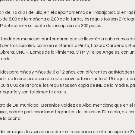
án del 10 al 21 de julio, en el departamento de Trabajo Social en las 
o de 8:00 de la mañana a 2:00 de la tarde, los requisitos son 2 fotog
 del menor y su cuota de inscripción de 300 pesos.
utoridades municipales informaron que se llevarán a cabo cursos de v
0 centros sociales, como en el Barrio La Pinta, Lázaro Cárdenas, Bu
Obrera, CNOP, Lomas de la Pimienta, CTM y Felipe Ángeles, con un h
tarde.
gidos para niñas y niños de 6 a 12 años, con diferentes actividades r
artir de la presentación de esta convocatoria hasta el 15 de julio, e
00 a 6:00 de la tarde, los requisitos son copia de INE de la madre, pa
tografía y son totalmente gratis.
tora de DIF municipal, Berenice Valdez de Alba, mencionó que en el
yor, podrán participar las integrantes de las casas Día a día, así com
 la capital.
e los requisitos son el acreditar su residencia en el municipio de 