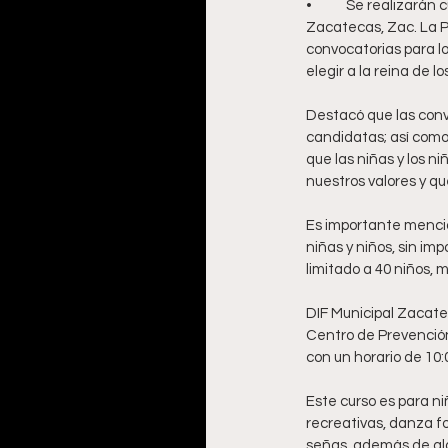
•	Se realizarán
Zacatecas, Zac. La Pr
convocatorias para l
elegir a la reina de 
Destacó que las conv
candidatas; así como 
que las niñas y los n
nuestros valores y que
Es importante mencio
niñas y niños, sin i
limitado a 40 niños, 
DIF Municipal Zacatec
Centro de Prevención 
con un horario de 10:
Este curso es para ni
recreativas, danza fo
señas, además de algu