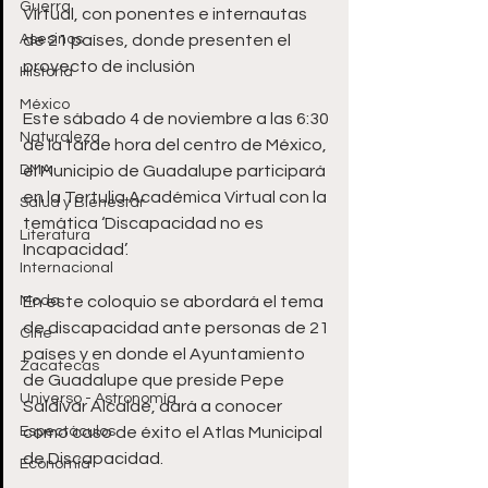
Guerra
Virtual, con ponentes e internautas 
Asesinos
de 21 países, donde presenten el 
proyecto de inclusión 
Historia
México
Este sábado 4 de noviembre a las 6:30 
Naturaleza
de la tarde hora del centro de México, 
DMA
el Municipio de Guadalupe participará 
en la Tertulia Académica Virtual con la 
Salud y Bienestar
temática ‘Discapacidad no es 
Literatura
Incapacidad’.
Internacional
Moda
En este coloquio se abordará el tema 
de discapacidad ante personas de 21 
Cine
países y en donde el Ayuntamiento 
Zacatecas
de Guadalupe que preside Pepe 
Universo - Astronomía
Saldívar Alcalde, dará a conocer 
Espectáculos
como caso de éxito el Atlas Municipal 
de Discapacidad.
Economía