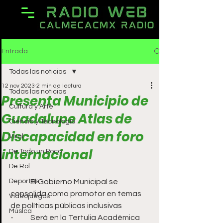
Entrada
Todas las noticias
12 nov 2023
2 min de lectura
Todas las noticias
Presenta Municipio de
Cultura y Arte
Guadalupe Atlas de
Ciencia y Tecnología
Discapacidad en foro
Viral
internacional
De Todo un Poco
De Rol
Deportes
-	El Gobierno Municipal se 
consolida como promotor en temas 
Videojuegos
de políticas públicas inclusivas 
Música
-	Será en la Tertulia Académica 