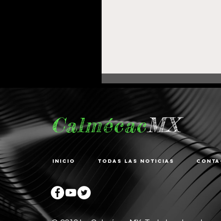
Calmécac
MX
Inicio
Todas las noticias
Conta
Fortalece Gobierno de
Pepe Saldívar la
educación en La
Zacatecana con