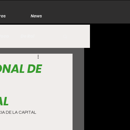
ros
News
Poco
De Rol
México
Naturaleza
ONAL DE
Zacatecas
AL
A DE LA CAPITAL