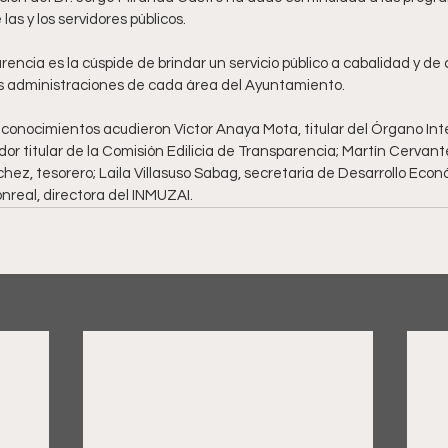
las y los servidores públicos. 
rencia es la cúspide de brindar un servicio público a cabalidad y de 
s administraciones de cada área del Ayuntamiento. 
econocimientos acudieron Víctor Anaya Mota, titular del Órgano Inte
or titular de la Comisión Edilicia de Transparencia; Martín Cervan
hez, tesorero; Laila Villasuso Sabag, secretaria de Desarrollo Econó
real, directora del INMUZAI.