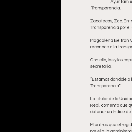
             
 Transparencia. 
Zacatecas, Zac. Ent
Transparencia por el
Magdalena Beltrán Vá
reconoce a la transp
Con ello, las y los c
secretaria. 
“Estamos dándole a la
Transparencia”. 
La titular de la Unid
Real, comentó que q
obtener un índice de
Mientras que el regid
por ello, la administ