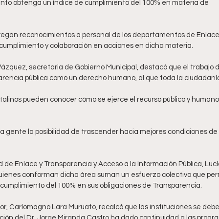
          Ayuntamiento obtenga un índice de cumplimiento del 100% en materia de
regan reconocimientos a personal de los departamentos de Enlace
 cumplimiento y colaboración en acciones en dicha materia. 
zquez, secretaria de Gobierno Municipal, destacó que el trabajo 
arencia pública como un derecho humano, al que toda la ciudadaní
apitalinos pueden conocer cómo se ejerce el recurso público y humano
 gente la posibilidad de trascender hacia mejores condiciones de v
ad de Enlace y Transparencia y Acceso a la Información Pública, Luc
uienes conforman dicha área suman un esfuerzo colectivo que per
 cumplimiento del 100% en sus obligaciones de Transparencia. 
or, Carlomagno Lara Muruato, recalcó que las instituciones se debe
ración del Dr. Jorge Miranda Castro ha dado continuidad a las progr