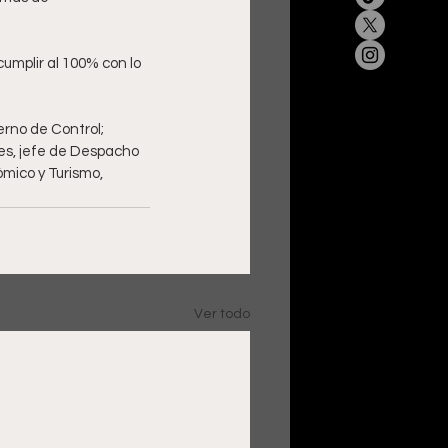
cumplir al 100% con lo 
rno de Control; 
tes, jefe de Despacho 
mico y Turismo, 
Ver todo