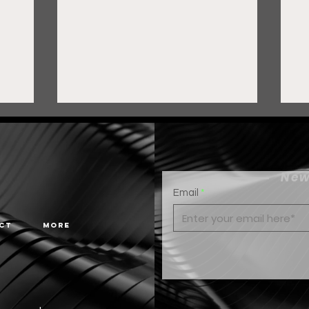
New
Email
ct
More
Gobierno de Pepe Saldívar
F
y grupo FEMSA generan
c
más de 3 mil empleos en
H
Guadalupe
r