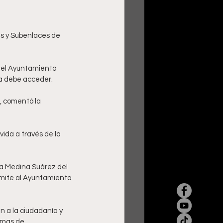
s y Subenlaces de 
del Ayuntamiento 
a debe acceder. 
, comentó la 
ida a través de la 
ía Medina Suárez del 
mite al Ayuntamiento 
n a la ciudadanía y 
amas de 