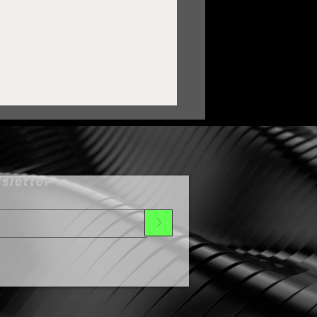
sletter
>
ortalece Zacatecas lazos
on Oaxaca mediante
ermanamiento Cultural
umbo al Festival de Día