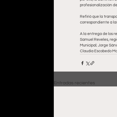
profesionalización de 
Refirió que la transpa
correspondiente a la
A la entrega de los r
Samuel Reveles, regid
Municipal; Jorge Sánc
Claudia Escobedo Mon
Entradas recientes