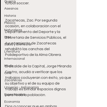
Guerra
fútbol soccer. 
Asesinos
Historia
Zacatecas, Zac. Por segunda 
México
ocasión, en colaboración con el 
Naturaleza
Departamento del Deporte y la 
DMA
Secretaría de Servicios Públicos, el 
Ayuntamiento de Zacatecas 
Salud y Bienestar
rehabilitó las canchas del 
Literatura
Polideportivo de la Alma Obrera.
Internacional
Moda
El alcalde de la Capital, Jorge Miranda 
Castro, acudió a verificar que los 
Cine
trabajos cocluyeran con éxito, ya que 
Zacatecas
su objetivo y el de su equipo de 
Universo - Astronomía
trabajo es brindar espacios dignos 
Espectáculos
para toda la población. 
Economía
Dios a conocer que en ambas 