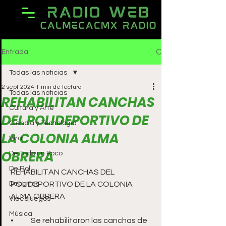
Entrada
Todas las noticias
2 sept 2024
1 min de lectura
Todas las noticias
REHABILITAN CANCHAS
Cultura y Arte
DEL POLIDEPORTIVO DE
Ciencia y Tecnología
LA COLONIA ALMA
Viral
OBRERA
De Todo un Poco
De Rol
REHABILITAN CANCHAS DEL 
Deportes
POLIDEPORTIVO DE LA COLONIA 
ALMA OBRERA
Videojuegos
Música
•	Se rehabilitaron las canchas de 