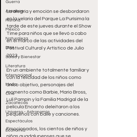
Guerra
Asesinos
La alegría y emoción se desbordaron 
en la velaria del Parque La Purísima la 
Historia
tarde de este jueves durante el Show 
México
Time para niños que se llevó a cabo 
Naturaleza
en el marco de las actividades del 
DMA
Festival Cultural y Artístico de Julio 
2023.
Salud y Bienestar
Literatura
En un ambiente totalmente familiar y 
Internacional
con la felicidad de los niños como 
Moda
único objetivo, personajes del 
momento como Barbie, Mario Bross, 
Cine
Luli Pampín y la Familia Madrigal de la 
Zacatecas
película Encanto deleitaron a los 
Universo - Astronomía
pequeños con baile y canciones.
Espectáculos
Emocionados, los cientos de niños y 
Economía
niñas guadalupenses que se 