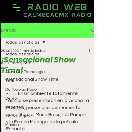
Entrada
Todas las noticias
28 jul 2023
1 min de lectura
Todas las noticias
¡Sensacional Show
Cultura y Arte
Time!
Ciencia y Tecnología
¡Sensacional Show Time!
Viral
De Todo un Poco
-	En un ambiente totalmente 
De Rol
familiar se presentaron en la velaria La 
Deportes
Purísima, personajes del momento 
como Barbie, Mario Bross, Luli Pampín 
Videojuegos
y la Familia Madrigal de la película 
Música
Encanto 