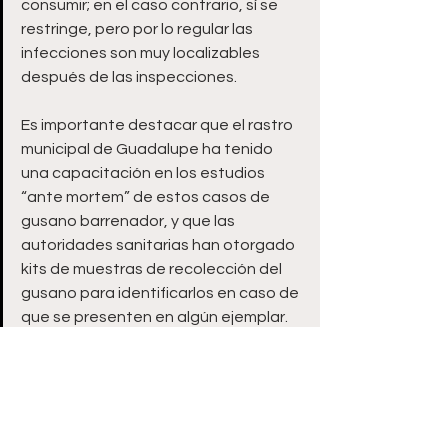
consumir; en el caso contrario, sí se 
restringe, pero por lo regular las 
infecciones son muy localizables 
después de las inspecciones. 
Es importante destacar que el rastro 
municipal de Guadalupe ha tenido 
una capacitación en los estudios 
“ante mortem” de estos casos de 
gusano barrenador, y que las 
autoridades sanitarias han otorgado 
kits de muestras de recolección del 
gusano para identificarlos en caso de 
que se presenten en algún ejemplar. 
Es así que, desde el Gobierno de 
Guadalupe, se toman las medidas 
necesarias para evitar la plaga de 
gusano barrenador en todo el estado 