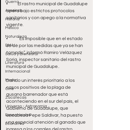
Guerra
•	El rastro municipal de Guadalupe 
Asesinos
opera bajo estrictos protocolos 
sanitarios y con apego a la normativa 
Historia
vigente.
México
Naturaleza
•	“Es imposible que en el estado 
DMA
se dé por las medidas que ya se han 
tomado”, informó Ramiro Velázquez 
Salud y Bienestar
Soria, inspector sanitario del rastro 
Literatura
municipal de Guadalupe..
Internacional
Moda
Dando un interés prioritario a los 
casos positivos de la plaga de 
Cine
gusano barrenador que está 
Zacatecas
aconteciendo en el sur del país, el 
Universo - Astronomía
Gobierno de Guadalupe, que 
Espectáculos
encabeza Pepe Saldívar, ha puesto 
una especial atención al ganado que 
Economía
ingresa a los corrales del rastro 