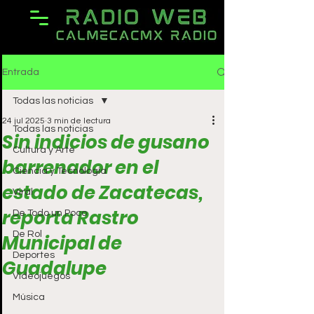
Entrada
Todas las noticias
24 jul 2025
3 min de lectura
Todas las noticias
Sin indicios de gusano
Cultura y Arte
barrenador en el
Ciencia y Tecnología
estado de Zacatecas,
Viral
reporta Rastro
De Todo un Poco
De Rol
Municipal de
Deportes
Guadalupe
Videojuegos
Música