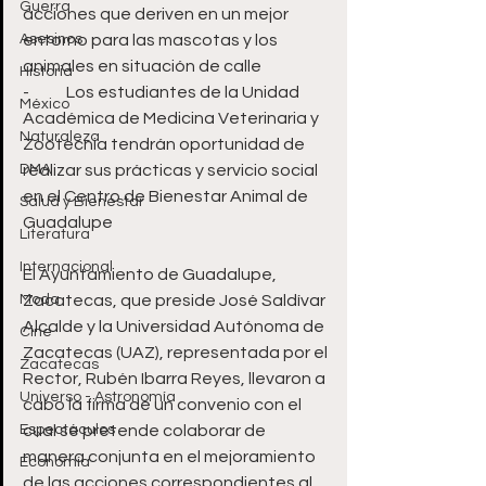
Guerra
acciones que deriven en un mejor 
Asesinos
entorno para las mascotas y los 
animales en situación de calle
Historia
-	Los estudiantes de la Unidad 
México
Académica de Medicina Veterinaria y 
Naturaleza
Zootecnia tendrán oportunidad de 
DMA
realizar sus prácticas y servicio social 
en el Centro de Bienestar Animal de 
Salud y Bienestar
Guadalupe
Literatura
Internacional
El Ayuntamiento de Guadalupe, 
Moda
Zacatecas, que preside José Saldívar 
Alcalde y la Universidad Autónoma de 
Cine
Zacatecas (UAZ), representada por el 
Zacatecas
Rector, Rubén Ibarra Reyes, llevaron a 
Universo - Astronomía
cabo la firma de un convenio con el 
Espectáculos
cual se pretende colaborar de 
manera conjunta en el mejoramiento 
Economía
de las acciones correspondientes al 