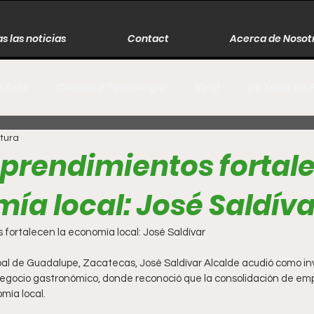
s las noticias
Contact
Acerca de Nosot
y Arte
Ciencia y Tecnología
Viral
De Todo un 
ctura
s
Música
Guerra
Asesinos
Historia
prendimientos fortale
ía local: José Saldíva
r
Literatura
Internacional
Moda
Cine
fortalecen la economía local: José Saldívar
Espectáculos
Economía
David Monreal Ávila
pal de Guadalupe, Zacatecas, José Saldívar Alcalde acudió como invi
egocio gastronómico, donde reconoció que la consolidación de em
mía local.