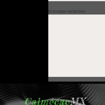
Entradas recientes
Calmécac
MX