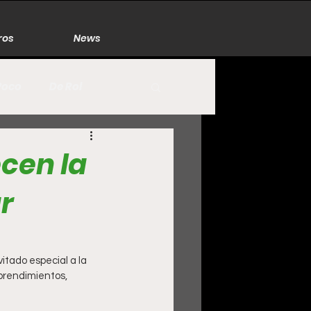
ros
News
Poco
De Rol
México
Naturaleza
cen la
r
Zacatecas
tado especial a la 
prendimientos, 