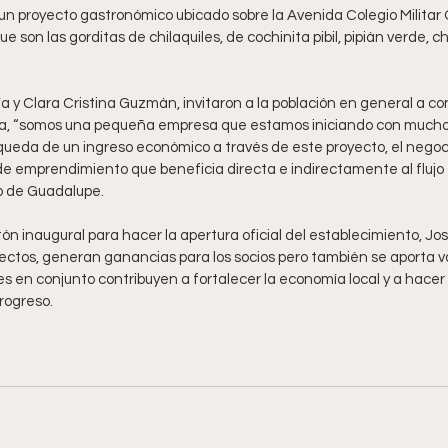
 un proyecto gastronómico ubicado sobre la Avenida Colegio Militar 
ue son las gorditas de chilaquiles, de cochinita pibil, pipián verde, chi
a y Clara Cristina Guzmán, invitaron a la población en general a c
a, “somos una pequeña empresa que estamos iniciando con mucho c
queda de un ingreso económico a través de este proyecto, el negoc
e emprendimiento que beneficia directa e indirectamente al flujo
io de Guadalupe.
stón inaugural para hacer la apertura oficial del establecimiento, J
ectos, generan ganancias para los socios pero también se aporta val
s en conjunto contribuyen a fortalecer la economía local y a hacer
rogreso. 