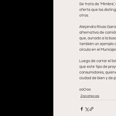
Se trata de ‘Mimbre’,
oferta que los disting
otros.
Alejandro Rivas Garcí
alternativa de comid
que, aunado a la bús
también un ejemplo d
circula en el Municip
Luego de cortar el li
que este tipo de proy
consumidores, quiene
ciudad de bien y de p
ooOoo
Zacatecas