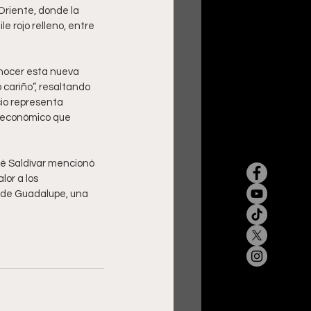
Oriente, donde la 
le rojo relleno, entre 
onocer esta nueva 
ariño”, resaltando 
io representa 
 económico que 
osé Saldívar mencionó 
or a los 
 de Guadalupe, una 