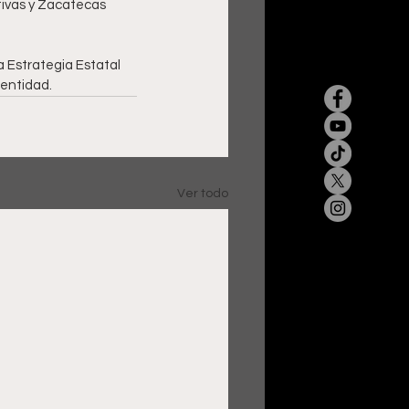
tivas y Zacatecas 
a Estrategia Estatal 
 entidad.
Ver todo