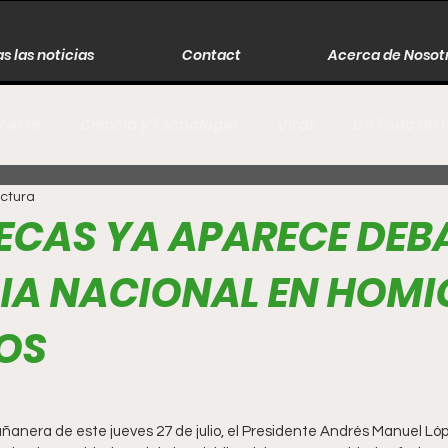
s las noticias
Contact
Acerca de Nosot
y Arte
Ciencia y Tecnología
Viral
De Todo un 
ectura
s
Música
Guerra
Asesinos
Historia
ECAS YA APARECE DEB
IA NACIONAL EN HOMI
r
Literatura
Internacional
Moda
Cine
OS
Espectáculos
Economía
David Monreal Ávila
ñanera de este jueves 27 de julio, el Presidente Andrés Manuel Lóp