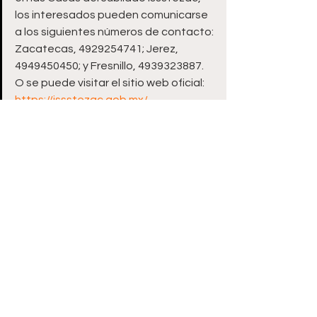
los interesados pueden comunicarse 
a los siguientes números de contacto: 
Zacatecas, 4929254741; Jerez, 
4949450450; y Fresnillo, 4939323887. 
O se puede visitar el sitio web oficial: 
https://issstezac.gob.mx/
ooOoo
Ver todo
Entradas recientes