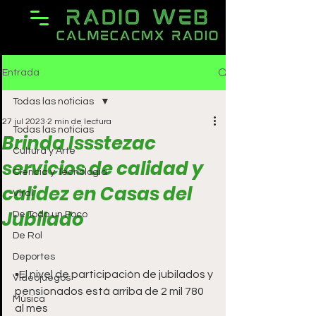
Entrada
Todas las noticias
27 jul 2023
2 min de lectura
Todas las noticias
Brinda Issstezac
Cultura y Arte
servicios de calidad y
Ciencia y Tecnología
calidez en Casas del
Viral
Jubilado
De Todo un Poco
De Rol
Deportes
▪️El nivel de participación de jubilados y 
Videojuegos
pensionados está arriba de 2 mil 780 
Música
al mes