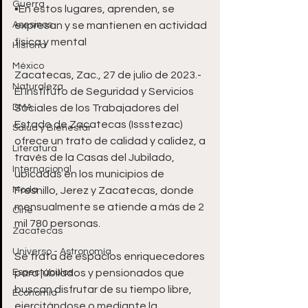
Guerra
▪️En estos lugares, aprenden, se 
Asesinos
expresan y se mantienen en actividad 
física y mental
Historia
México
Zacatecas, Zac., 27 de julio de 2023.- 
Naturaleza
El Instituto de Seguridad y Servicios 
DMA
Sociales de los Trabajadores del 
Estado de Zacatecas (Issstezac) 
Salud y Bienestar
ofrece un trato de calidad y calidez, a 
Literatura
través de la Casas del Jubilado, 
Internacional
ubicadas en los municipios de 
Moda
Fresnillo, Jerez y Zacatecas, donde 
mensualmente se atiende a más de 2 
Cine
mil 780 personas.
Zacatecas
Universo - Astronomía
Se trata de espacios enriquecedores 
Espectáculos
para jubilados y pensionados que 
buscan disfrutar de su tiempo libre, 
Economía
ejercitándose o mediante la 