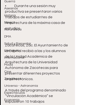
Guerra
•	Durante una sesión muy 
Asesinos
productiva se presentaron varios  
Historia
trabajos de estudiantes de 
México
Arquitectura de la máxima casa de 
estudios.
Naturaleza
DMA
Salud y Bienestar
Zacatecas, Zac. El Ayuntamiento de 
Literatura
la Capital recibió a las y los alumnos 
de la Unidad Académica de 
Internacional
Arquitectura de la Universidad 
Moda
Autónoma de Zacatecas para 
Cine
presentar diferentes proyectos 
Zacatecas
arquitectónicos.
Universo - Astronomía
A través del programa denominado 
Espectáculos
“Vinculación Académica” se 
Economía
expusieron 10 trabajos 