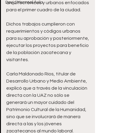
David Monreal Ávila
arquitectónicos y urbanos enfocados 
para el primer cuadro de la ciudad. 
Dichos trabajos cumplieron con 
requerimientos y códigos urbanos 
para su aprobación y posteriormente, 
ejecutar los proyectos para beneficio 
de la población zacatecana y 
visitantes. 
Carla Maldonado Ríos, titular de 
Desarrollo Urbano y Medio Ambiente, 
explicó que a través de la vinculación 
directa con la UAZ no sólo se 
generará un mayor cuidado del 
Patrimonio Cultural de la Humanidad, 
sino que se involucrará de manera 
directa a las y los jóvenes 
zacatecanos al mundo laboral. 