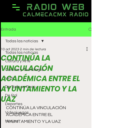
Entrada
Todas las noticias
10 oct 2023
2 min de lectura
Todas las noticias
CONTINÚA LA
Cultura y Arte
VINCULACIÓN
Ciencia y Tecnología
ACADÉMICA ENTRE EL
Viral
AYUNTAMIENTO Y LA
De Todo un Poco
De Rol
UAZ
Deportes
CONTINÚA LA VINCULACIÓN 
Videojuegos
ACADÉMICA ENTRE EL 
Música
AYUNTAMIENTO Y LA UAZ