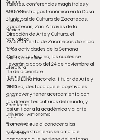
Guerra
talleres, conferencias magistrales y 
Asesinos
una muestra gastronómica en la Casa 
Municipal de Cultura de Zacatecas.
Historia
Zacatecas, Zac. A través de la 
México
Dirección de Arte y Cultura, el 
Naturaleza
Ayuntamiento de Zacatecas dio inicio 
DMA
a las actividades de la Semana 
Cultura de Ucrania, las cuales se 
Salud y Bienestar
llevarán a cabo del 24 de noviembre al 
Literatura
15 de diciembre.
Internacional
Jesús Luna Macotela, titular de Arte y 
Moda
Cultura, destacó que el objetivo es 
promover y tener acercamiento con 
Cine
las diferentes culturas del mundo, y 
Zacatecas
así unificar a la académica y al arte 
Universo - Astronomía
local. 
Espectáculos
Comentó que al conocer a las 
culturas extranjeras se amplía el 
Economía
panorama que se tiene del entorno 