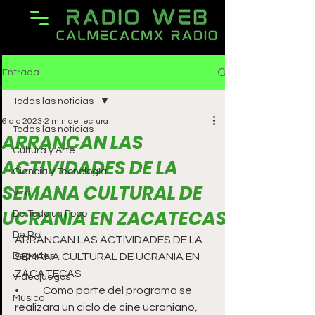
Entrada
Todas las noticias
6 dic 2023
2 min de lectura
Todas las noticias
ARRANCAN LAS
Cultura y Arte
ACTIVIDADES DE LA
Ciencia y Tecnología
SEMANA CULTURAL DE
Viral
UCRANIA EN ZACATECAS
De Todo un Poco
De Rol
ARRANCAN LAS ACTIVIDADES DE LA 
Deportes
SEMANA CULTURAL DE UCRANIA EN 
ZACATECAS
Videojuegos
•	Como parte del programa se 
Música
realizará un ciclo de cine ucraniano, 