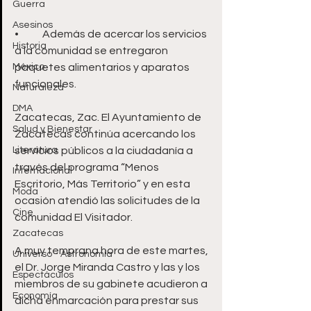
Guerra
Asesinos
•	Además de acercar los servicios 
Historia
a la comunidad se entregaron 
México
paquetes alimentarios y aparatos 
funcionales.
Naturaleza
DMA
Zacatecas, Zac. El Ayuntamiento de 
Salud y Bienestar
Zacatecas continúa acercando los 
Literatura
servicios públicos a la ciudadanía a 
través del programa “Menos 
Internacional
Escritorio, Más Territorio” y en esta 
Moda
ocasión atendió las solicitudes de la 
Cine
comunidad El Visitador. 
Zacatecas
A muy temprana hora de este martes, 
Universo - Astronomía
el Dr. Jorge Miranda Castro y las y los 
Espectáculos
miembros de su gabinete acudieron a 
Economía
dicha enmarcación para prestar sus 