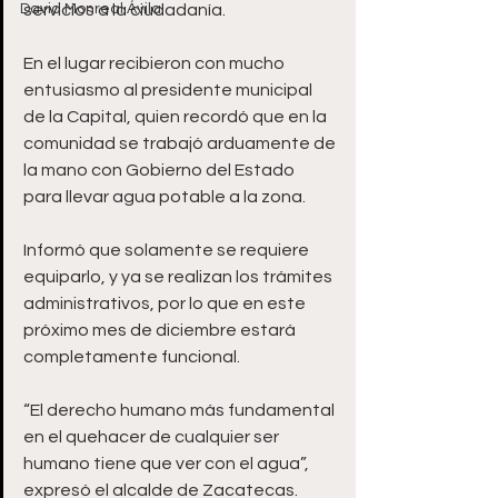
David Monreal Ávila
servicios a la ciudadanía. 
En el lugar recibieron con mucho 
entusiasmo al presidente municipal 
de la Capital, quien recordó que en la 
comunidad se trabajó arduamente de 
la mano con Gobierno del Estado 
para llevar agua potable a la zona. 
Informó que solamente se requiere 
equiparlo, y ya se realizan los trámites 
administrativos, por lo que en este 
próximo mes de diciembre estará 
completamente funcional. 
“El derecho humano más fundamental 
en el quehacer de cualquier ser 
humano tiene que ver con el agua”, 
expresó el alcalde de Zacatecas. 