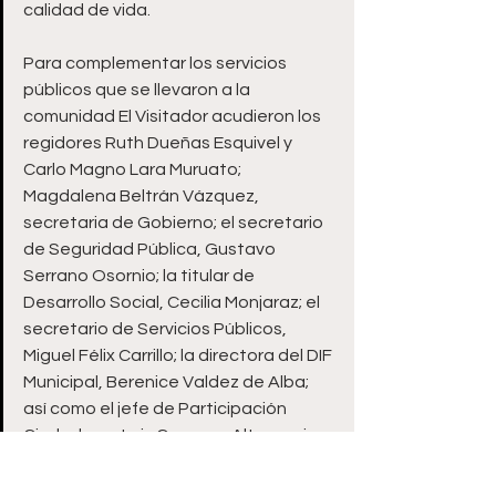
calidad de vida.
Para complementar los servicios 
públicos que se llevaron a la 
comunidad El Visitador acudieron los 
regidores Ruth Dueñas Esquivel y 
Carlo Magno Lara Muruato;  
Magdalena Beltrán Vázquez, 
secretaria de Gobierno; el secretario 
de Seguridad Pública, Gustavo 
Serrano Osornio; la titular de 
Desarrollo Social, Cecilia Monjaraz; el 
secretario de Servicios Públicos, 
Miguel Félix Carrillo; la directora del DIF 
Municipal, Berenice Valdez de Alba; 
así como el jefe de Participación 
Ciudadana, Luis Campos; Altagracia 
Casas, directora de Desarrollo Rural; 
Luis Fernando Martínez, delegado de 