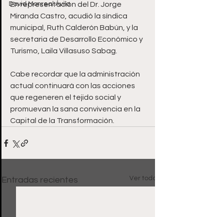
David Monreal Ávila
En representación del Dr. Jorge 
Miranda Castro, acudió la síndica 
municipal, Ruth Calderón Babún, y la 
secretaria de Desarrollo Económico y 
Turismo, Laila Villasuso Sabag.  
Cabe recordar que la administración 
actual continuará con las acciones 
que regeneren el tejido social y 
promuevan la sana convivencia en la 
Capital de la Transformación.
Ver todo
Entradas recientes