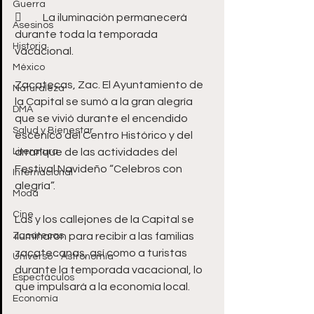
Guerra
	La iluminación permanecerá 
Asesinos
durante toda la temporada 
Historia
vacacional.  
México
Zacatecas, Zac. El Ayuntamiento de 
Naturaleza
la Capital se sumó a la gran alegría 
DMA
que se vivió durante el encendido 
Salud y Bienestar
escénico del Centro Histórico y del 
Literatura
arranque de las actividades del 
Festival Navideño “Celebros con 
Internacional
alegría”.  
Moda
Cine
Las y los callejones de la Capital se 
Zacatecas
iluminaron para recibir a las familias 
zacatecanas, así como a turistas 
Universo - Astronomía
durante la temporada vacacional, lo 
Espectáculos
que impulsará a la economía local.  
Economía