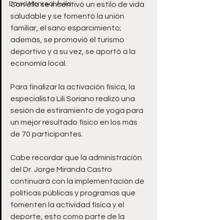
David Monreal Ávila
Con ello se incentivó un estilo de vida 
saludable y se fomentó la unión 
familiar, el sano esparcimiento; 
además, se promovió el turismo 
deportivo y a su vez, se aportó a la 
economía local.  
Para finalizar la activación física, la 
especialista Lili Soriano realizó una 
sesión de estiramiento de yoga para 
un mejor resultado físico en los más 
de 70 participantes. 
Cabe recordar que la administración 
del Dr. Jorge Miranda Castro 
continuará con la implementación de 
políticas públicas y programas que 
fomenten la actividad física y el 
deporte, esto como parte de la 