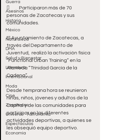
Guerra
	Participaron más de 70 
Asesinos
personas de Zacatecas y sus 
Historia
comunidades. 
México
El Ayuntamiento de Zacatecas, a 
Naturaleza
través del Departamento de 
DMA
Juventud,  realizó la activación física 
Salud y Bienestar
“Functional Urban Training” en la 
Literatura
Alameda “Trinidad García de la 
Cadena”. 
Internacional
Moda
Desde temprana hora se reunieron 
Cine
niñas, niños, jóvenes y adultos de la 
Zacatecas
Capital y de las comunidades para 
participar en las diferentes 
Universo - Astronomía
actividades deportivas, a quienes se 
Espectáculos
les obsequió equipo deportivo. 
Economía