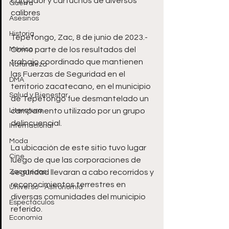
cargador y cartuchos de diversos 
Guerra
calibres
Asesinos
Historia
Tepetongo, Zac, 8 de junio de 2023.- 
México
Como parte de los resultados del 
trabajo coordinado que mantienen 
Naturaleza
las Fuerzas de Seguridad en el 
DMA
territorio zacatecano, en el municipio 
Salud y Bienestar
de Tepetongo fue desmantelado un 
Literatura
campamento utilizado por un grupo 
delincuencial.
Internacional
Moda
La ubicación de este sitio tuvo lugar 
Cine
luego de que las corporaciones de 
Zacatecas
seguridad llevaran a cabo recorridos y 
reconocimientos terrestres en 
Universo - Astronomía
diversas comunidades del municipio 
Espectáculos
referido.
Economía