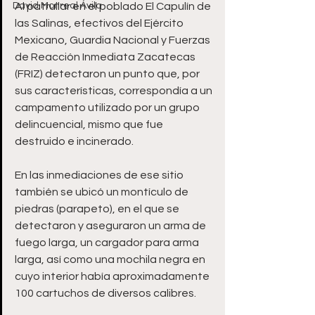
David Monreal Ávila
Al patrullar en el poblado El Capulín de 
las Salinas, efectivos del Ejército 
Mexicano, Guardia Nacional y Fuerzas 
de Reacción Inmediata Zacatecas 
(FRIZ) detectaron un punto que, por 
sus características, correspondía a un 
campamento utilizado por un grupo 
delincuencial, mismo que fue 
destruido e incinerado.
En las inmediaciones de ese sitio 
también se ubicó un montículo de 
piedras (parapeto), en el que se 
detectaron y aseguraron un arma de 
fuego larga, un cargador para arma 
larga, así como una mochila negra en 
cuyo interior había aproximadamente 
100 cartuchos de diversos calibres.