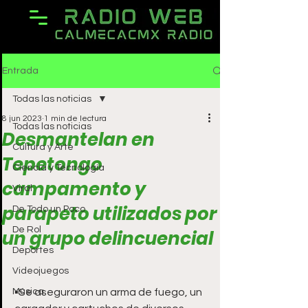
Entrada
Todas las noticias
8 jun 2023
1 min de lectura
Todas las noticias
Desmantelan en
Cultura y Arte
Tepetongo
Ciencia y Tecnología
campamento y
Viral
parapeto utilizados por
De Todo un Poco
De Rol
un grupo delincuencial
Deportes
Videojuegos
Música
▪️Se aseguraron un arma de fuego, un 