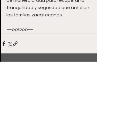
de manera ardua para recuperar la 
tranquilidad y seguridad que anhelan 
las familias zacatecanas.
—ooOoo—
Ver todo
Entradas recientes