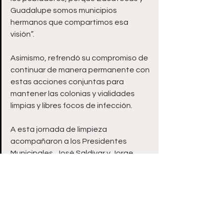
Guadalupe somos municipios 
hermanos que compartimos esa 
visión”.
Asimismo, refrendó su compromiso de 
continuar de manera permanente con 
estas acciones conjuntas para 
mantener las colonias y vialidades 
limpias y libres focos de infección.
A esta jornada de limpieza 
acompañaron a los Presidentes 
Municipales, José Saldívar y Jorge 
Miranda, los Secretarios de Servicios 
Públicos de Guadalupe y la capital, 
Francisco Javier Soria y Miguel Félix, 
respectivamente.
Zacatecas