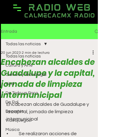
Entrada
Todas las noticias
20 jun 2023
2 min de lectura
Todas las noticias
Encabezan alcaldes de
Cultura y Arte
Guadalupe y la capital,
Ciencia y Tecnología
jornada de limpieza
Viral
intermunicipal
De Todo un Poco
De Rol
Encabezan alcaldes de Guadalupe y 
Deportes
la capital, jornada de limpieza 
intermunicipal 
Videojuegos
Música
•	Se realizaron acciones de 