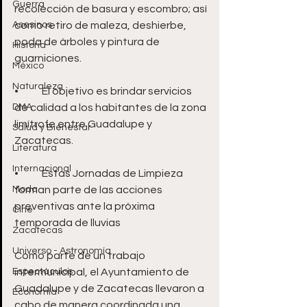
Guerra
recolección de basura y escombro; así 
Asesinos
como retiro de maleza, deshierbe, 
poda de árboles y pintura de 
Historia
guarniciones.
México
Naturaleza
•	El objetivo es brindar servicios 
DMA
de calidad a los habitantes de la zona 
limítrofe entre Guadalupe y 
Salud y Bienestar
Zacatecas.
Literatura
Internacional
•	Estas Jornadas de Limpieza 
Moda
forman parte de las acciones 
preventivas ante la próxima 
Cine
temporada de lluvias
Zacatecas
Universo - Astronomía
Como parte de un trabajo 
Espectáculos
intermunicipal, el Ayuntamiento de 
Guadalupe y de Zacatecas llevaron a 
Economía
cabo de manera coordinada una 