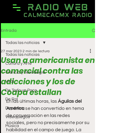
Entrada
Todas las noticias
27 mar 2023
2 min de lectura
Todas las noticias
Usan a americanista en
Cultura y Arte
comercial contra las
Ciencia y Tecnología
adicciones y los de
Viral
Coapa estallan
De Todo un Poco
De Rol
En las últimas horas, las 
Águilas del 
Deportes
América
 se han convertido en tema 
de conversación en las redes 
Videojuegos
sociales, pero no precisamente por su 
Música
habilidad en el campo de juego. La 