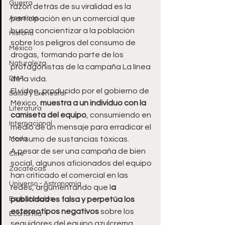
Guerra
razón detrás de su viralidad es la 
Asesinos
participación en un comercial que 
busca concientizar a la población 
Historia
sobre los peligros del consumo de 
México
drogas, formando parte de los 
Naturaleza
protagonistas de la campaña La línea 
DMA
de la vida.
El video, producido por el gobierno de 
Salud y Bienestar
México, 
muestra a un individuo con la 
Literatura
camiseta del equipo
, consumiendo en 
Internacional
medio de un mensaje para erradicar el 
Moda
consumo de sustancias tóxicas.
A pesar de ser una campaña de bien 
Cine
social, algunos aficionados del equipo 
Zacatecas
han criticado el comercial en las 
Universo - Astronomía
redes, argumentando que l
a 
Espectáculos
publicidad es falsa y perpetúa los 
estereotipos negativos 
sobre los 
Economía
seguidores del equipo azulcrema.