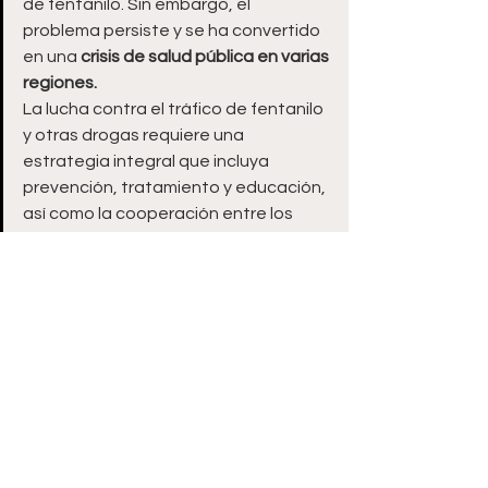
de fentanilo. Sin embargo, el 
problema persiste y se ha convertido 
en una
 crisis de salud pública en varias 
regiones.
La lucha contra el tráfico de fentanilo 
y otras drogas requiere una 
estrategia integral que incluya 
prevención, tratamiento y educación, 
así como la cooperación entre los 
diferentes gobiernos y organismos 
involucrados en la lucha contra las 
adicciones.
Viral
Ver todo
Entradas recientes