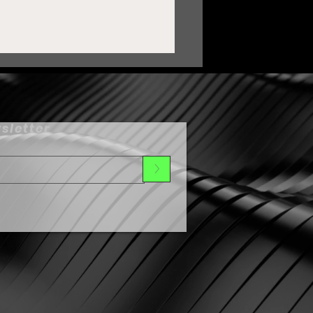
sletter
>
endencia de relajación
nimal en Japón
onquista TikTok