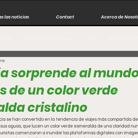
s las noticias
Contact
Acerca de Nosot
y Arte
Ciencia y Tecnología
Viral
De Todo un 
ura
s
Música
Guerra
Asesinos
Historia
a sorprende al mundo
s de un color verde
r
Literatura
Internacional
Moda
Cine
lda cristalino
Espectáculos
Economía
David Monreal Ávila
ia se han convertido en la tendencia de viajes más compartida de
 sus aguas, que lucen un color verde esmeralda de una claridad nun
 turistas comenzaron a inundar las plataformas digitales con imág