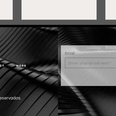
New
Email
ct
More
s
El asombroso hallazgo del
T
 de
"pulpo de cristal" en las
a
profundidades del
c
océano
reservados.