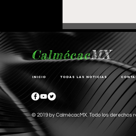
Calmécac
MX
Inicio
Todas las noticias
Conta
Participan niñas y niño
zacatecanos en clínica
básquetbol con la
Selección Mexicana
© 2019 by CalmécacMX. Todo los derechos 