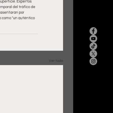
uperficie. Expertos 
poral del tráfico de 
 asentaran por 
do como "un auténtico 
Ver todo