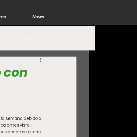
ros
News
Poco
De Rol
México
Naturaleza
 con
Zacatecas
 la semana debido a 
ca antes vista. 
enes donde se puede 