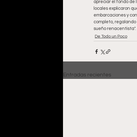
apreciar el fondo de l
locales explicaron q
embarcaciones y cond
completo, regalando u
sueño renacentista".
De Todo un Poco
Entradas recientes