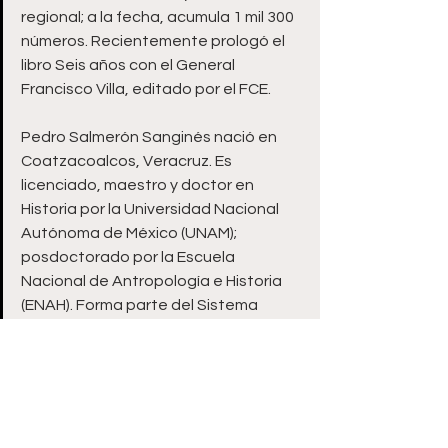
regional; a la fecha, acumula 1 mil 300 
números. Recientemente prologó el 
libro Seis años con el General 
Francisco Villa, editado por el FCE.
Pedro Salmerón Sanginés nació en 
Coatzacoalcos, Veracruz. Es 
licenciado, maestro y doctor en 
Historia por la Universidad Nacional 
Autónoma de México (UNAM); 
posdoctorado por la Escuela 
Nacional de Antropología e Historia 
(ENAH). Forma parte del Sistema 
Nacional de Investigadores.
Ha impartido clases en la UNAM, la 
ENAH, el Instituto Tecnológico 
Autónomo de México (ITAM), la 