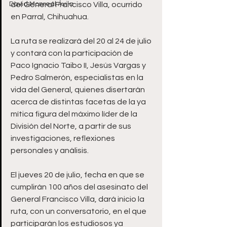
David Monreal Ávila
del General Francisco Villa, ocurrido 
en Parral, Chihuahua.
La ruta se realizará del 20 al 24 de julio 
y contará con la participación de 
Paco Ignacio Taibo II, Jesús Vargas y 
Pedro Salmerón, especialistas en la 
vida del General, quienes disertarán 
acerca de distintas facetas de la ya 
mítica figura del máximo líder de la 
División del Norte, a partir de sus 
investigaciones, reflexiones 
personales y análisis.
El jueves 20 de julio, fecha en que se 
cumplirán 100 años del asesinato del 
General Francisco Villa, dará inicio la 
ruta, con un conversatorio, en el que 
participarán los estudiosos ya 