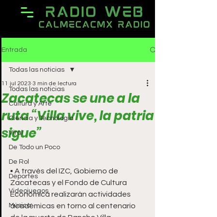
Entrada
Todas las noticias
11 jul 2023
3 min de lectura
Todas las noticias
Zacatecas se une a la
Cultura y Arte
ruta “Villa vive, la patria
Ciencia y Tecnología
sigue”
Viral
De Todo un Poco
De Rol
▪ A través del IZC, Gobierno de 
Deportes
Zacatecas y el Fondo de Cultura 
Videojuegos
Económica realizarán actividades 
Música
académicas en torno al centenario 