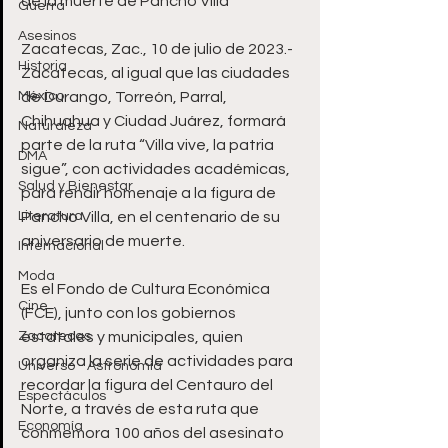
de la muerte de Pancho Villa
Guerra
Asesinos
Zacatecas, Zac., 10 de julio de 2023.- 
Historia
Zacatecas, al igual que las ciudades 
México
de Durango, Torreón, Parral, 
Chihuahua y Ciudad Juárez, formará 
Naturaleza
parte de la ruta “Villa vive, la patria 
DMA
sigue”, con actividades académicas, 
Salud y Bienestar
para rendir homenaje a la figura de 
Literatura
Pancho Villa, en el centenario de su 
aniversario de muerte.
Internacional
Moda
Es el Fondo de Cultura Económica 
Cine
(FCE), junto con los gobiernos 
Zacatecas
estatales y municipales, quien 
organiza la serie de actividades para 
Universo - Astronomía
recordar la figura del Centauro del 
Espectáculos
Norte, a través de esta ruta que 
Economía
conmemora 100 años del asesinato 