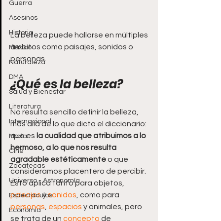
Guerra
Asesinos
Historia
La belleza puede hallarse en múltiples 
ámbitos como paisajes, sonidos o 
México
personas.
Naturaleza
DMA
¿Qué es la belleza?
Salud y Bienestar
Literatura
No resulta sencillo definir la belleza, 
Internacional
más allá de lo que dicta el diccionario: 
que es 
la cualidad que atribuimos a lo 
Moda
hermoso, a lo que nos resulta 
Cine
agradable estéticamente
 o que 
Zacatecas
consideramos placentero de percibir. 
Universo - Astronomía
Esto aplica tanto para objetos, 
paisajes
 y 
sonidos
, como para 
Espectáculos
personas
, 
espacios
 y animales, pero 
Economía
se trata de un 
concepto
 de 