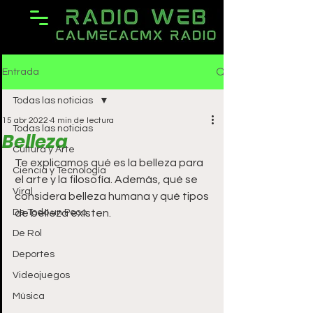
Entrada
Todas las noticias
15 abr 2022
4 min de lectura
Todas las noticias
Belleza
Cultura y Arte
Te explicamos qué es la belleza para 
Ciencia y Tecnología
el arte y la filosofía. Además, qué se 
Viral
considera belleza humana y qué tipos 
De Todo un Poco
de belleza existen.
De Rol
Deportes
Videojuegos
Música