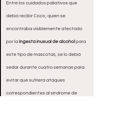
Entre los cuidados paliativos que 
debió recibir Coco, quien se 
encontraba visiblemente afectado 
por la
 ingesta inusual de alcohol
 para 
este tipo de mascotas, se lo debió 
sedar durante cuatro semanas para 
evitar que sufriera ataques 
correspondientes al síndrome de 
abstinencia alcohólica.
Los médicos y especialistas que 