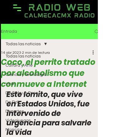
Entrada
Todas las noticias
14 abr 2023
2 min de lectura
Todas las noticias
Coco, el perrito tratado
Cultura y Arte
por alcoholismo que
Ciencia y Tecnología
conmueve a Internet
Viral
Este lomito, que vive 
De Todo un Poco
en Estados Unidos, fue 
De Rol
intervenido de 
Deportes
urgencia para salvarle 
Videojuegos
la vida
Música