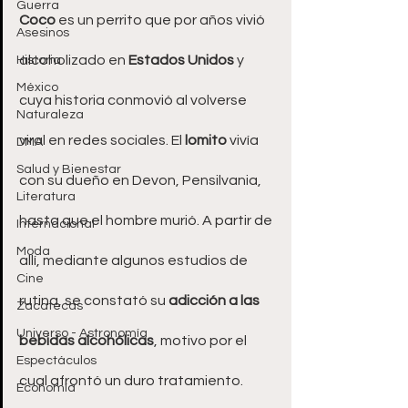
Guerra
Coco
 es un perrito que por años vivió 
Asesinos
alcoholizado en 
Estados Unidos
 y 
Historia
México
cuya historia conmovió al volverse 
Naturaleza
viral en redes sociales. El 
lomito
 vivía 
DMA
Salud y Bienestar
con su dueño en Devon, Pensilvania, 
Literatura
hasta que el hombre murió. A partir de 
Internacional
Moda
allí, mediante algunos estudios de 
Cine
rutina, se constató su 
adicción a las 
Zacatecas
Universo - Astronomía
bebidas alcohólicas
, motivo por el 
Espectáculos
cual afrontó un duro tratamiento.
Economía