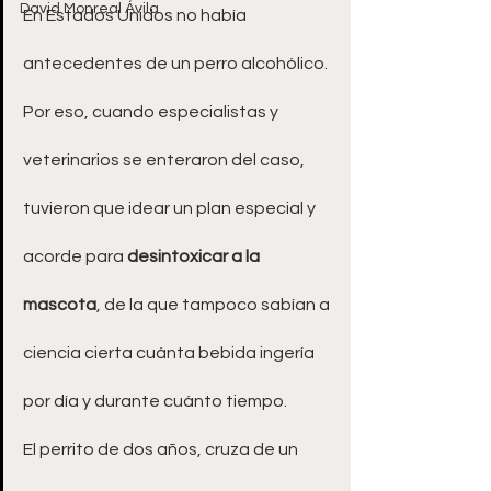
David Monreal Ávila
En Estados Unidos no había 
antecedentes de un perro alcohólico. 
Por eso, cuando especialistas y 
veterinarios se enteraron del caso, 
tuvieron que idear un plan especial y 
acorde para 
desintoxicar a la 
mascota
, de la que tampoco sabían a 
ciencia cierta cuánta bebida ingería 
por día y durante cuánto tiempo.
El perrito de dos años, cruza de un 