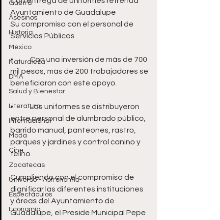
Con entrega de uniformes refrenda 
Guerra
Ayuntamiento de Guadalupe 
Asesinos
Su compromiso con el personal de 
Historia
Servicios Públicos
México
•	Con una inversión de más de 700 
Naturaleza
mil pesos, más de 200 trabajadores se 
DMA
beneficiaron con este apoyo.
Salud y Bienestar
Literatura
•	Los uniformes se distribuyeron 
entre personal de alumbrado público, 
Internacional
barrido manual, panteones, rastro, 
Moda
parques y jardines y control canino y 
Cine
felino.
Zacatecas
Cumpliendo con el compromiso de 
Universo - Astronomía
dignificar las diferentes instituciones 
Espectáculos
y áreas del Ayuntamiento de 
Economía
Guadalupe, el Preside Municipal Pepe 