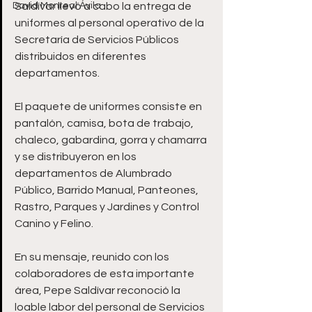
David Monreal Ávila
Saldívar llevó a cabo la entrega de 
uniformes al personal operativo de la 
Secretaría de Servicios Públicos 
distribuidos en diferentes 
departamentos.
El paquete de uniformes consiste en 
pantalón, camisa, bota de trabajo, 
chaleco, gabardina, gorra y chamarra 
y se distribuyeron en los 
departamentos de Alumbrado 
Público, Barrido Manual, Panteones, 
Rastro, Parques y Jardines y Control 
Canino y Felino.
En su mensaje, reunido con los 
colaboradores de esta importante 
área, Pepe Saldívar reconoció la 
loable labor del personal de Servicios 