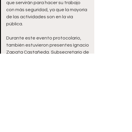
que servirán para hacer su trabajo 
con más seguridad, ya que la mayoría 
de las actividades son en la vía 
pública.
Durante este evento protocolario, 
también estuvieron presentes Ignacio 
Zapata Castañeda, Subsecretario de 
Servicios Públicos y los Regidores 
Diana Galaviz y Francisco Solís.
Zacatecas
Ver todo
Entradas recientes