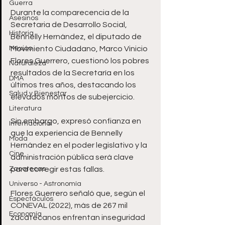
Guerra
Durante la comparecencia de la 
Asesinos
Secretaria de Desarrollo Social, 
Historia
Bennelly Hernández, el diputado de 
México
Movimiento Ciudadano, Marco Vinicio 
Flores Guerrero, cuestionó los pobres 
Naturaleza
resultados de la Secretaría en los 
DMA
últimos tres años, destacando los 
Salud y Bienestar
elevados montos de subejercicio. 
Literatura
Sin embargo, expresó confianza en 
Internacional
que la experiencia de Bennelly 
Moda
Hernández en el poder legislativo y la 
Cine
administración pública será clave 
Zacatecas
para corregir estas fallas.
Universo - Astronomía
Flores Guerrero señaló que, según el 
Espectáculos
CONEVAL (2022), más de 267 mil 
Economía
zacatecanos enfrentan inseguridad 