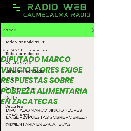
Entrada
Todas las noticias
18 oct 2024
1 min de lectura
Todas las noticias
DIPUTADO MARCO
Cultura y Arte
VINICIO FLORES EXIGE
Ciencia y Tecnología
RESPUESTAS SOBRE
Viral
POBREZA ALIMENTARIA
De Todo un Poco
De Rol
EN ZACATECAS
Deportes
DIPUTADO MARCO VINICIO FLORES 
Videojuegos
EXIGE RESPUESTAS SOBRE POBREZA 
Música
ALIMENTARIA EN ZACATECAS