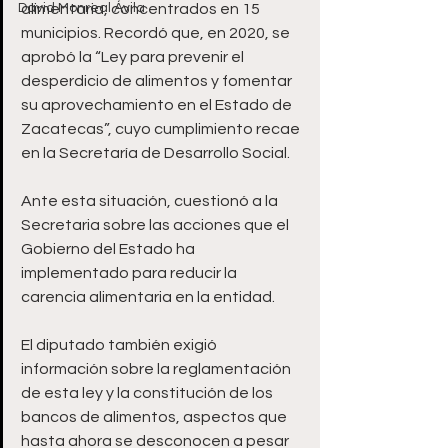
David Monreal Ávila
alimentaria, concentrados en 15 
municipios. Recordó que, en 2020, se 
aprobó la “Ley para prevenir el 
desperdicio de alimentos y fomentar 
su aprovechamiento en el Estado de 
Zacatecas”, cuyo cumplimiento recae 
en la Secretaría de Desarrollo Social. 
Ante esta situación, cuestionó a la 
Secretaria sobre las acciones que el 
Gobierno del Estado ha 
implementado para reducir la 
carencia alimentaria en la entidad.
El diputado también exigió 
información sobre la reglamentación 
de esta ley y la constitución de los 
bancos de alimentos, aspectos que 
hasta ahora se desconocen a pesar 