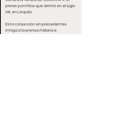
primer pontífice que dimitió en el siglo 
XIII, en L'Aquila.  
Esta conjunción sin precedentes 
intriga a la prensa italiana e 
internacional y algunos lo ven como 
una oportunidad para que el Papa 
anuncie su decisión. 
Por ahora, se trata de ser 
realista y no alarmista", matizó 
Marco Politi.
Según él, este encuentro podría ser 
también un simple "momento de 
discusión general sobre la reforma de 
la Curia", el gobierno del Vaticano, 
oficializada por la entrada en vigor de 
una nueva "Constitución" a principios 