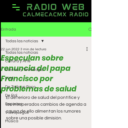
Entrada
Todas las noticias
22 jun 2022
3 min de lectura
Todas las noticias
Especulan sobre
Cultura y Arte
renuncia del papa
Ciencia y Tecnología
Francisco por
Viral
problemas de salud
De Todo un Poco
De Rol
El deterioro de salud del pontífice y 
Deportes
los inesperados cambios de agenda a 
causa de ello alimentan los rumores 
Videojuegos
sobre una posible dimisión.
Música