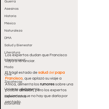
Guerra
Asesinos
Historia
México
Naturaleza
DMA
Salud y Bienestar
Literatura
Los expertos dudan que Francisco 
Internacional
vaya a renunciar.
Moda
El frágil estado de 
salud
 del 
papa 
Cine
Francisco
, que aplazó su viaje a 
Zacatecas
África, alimenta los 
rumores
 sobre una 
Universo - Astronomía
posible 
dimisión
, pero los expertos 
advierten que no hay que darla por 
Espectáculos
sentado. 
Economía