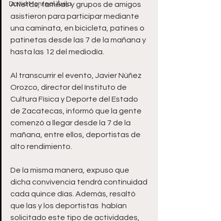
David Monreal Ávila
Atletas, familias y grupos de amigos 
asistieron para participar mediante 
una caminata, en bicicleta, patines o 
patinetas desde las 7 de la mañana y 
hasta las 12 del mediodía.  
Al transcurrir el evento, Javier Núñez 
Orozco, director del Instituto de 
Cultura Física y Deporte del Estado 
de Zacatecas, informó que la gente 
comenzó a llegar desde la 7 de la 
mañana, entre ellos, deportistas de 
alto rendimiento.  
De la misma manera, expuso que 
dicha convivencia tendrá continuidad 
cada quince días. Además, resaltó 
que las y los deportistas  habían 
solicitado este tipo de actividades, 