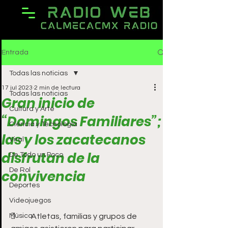
Entrada
Todas las noticias
17 jul 2023
2 min de lectura
Todas las noticias
Gran inicio de
Cultura y Arte
“Domingos Familiares”;
Ciencia y Tecnología
las y los zacatecanos
Viral
disfrutan de la
De Todo un Poco
De Rol
convivencia
Deportes
Videojuegos
Música
	Atletas, familias y grupos de 