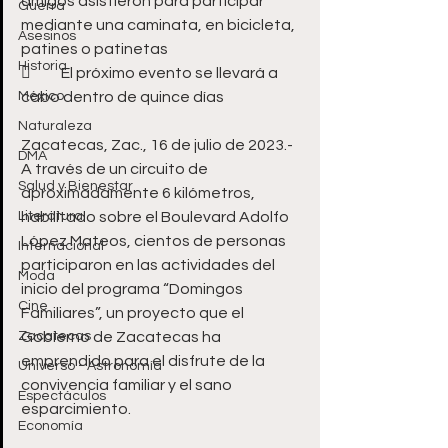
amigos asistieron para participar 
Guerra
mediante una caminata, en bicicleta, 
Asesinos
patines o patinetas 
Historia
	El próximo evento se llevará a 
México
cabo dentro de quince días  
Naturaleza
Zacatecas, Zac., 16 de julio de 2023.- 
DMA
A través de un circuito de 
Salud y Bienestar
aproximadamente 6 kilómetros, 
Literatura
habilitado sobre el Boulevard Adolfo 
López Mateos, cientos de personas 
Internacional
participaron en las actividades del 
Moda
inicio del programa “Domingos 
Cine
Familiares”, un proyecto que el 
Zacatecas
Gobierno de Zacatecas ha 
emprendido para el disfrute de la 
Universo - Astronomía
convivencia familiar y el sano 
Espectáculos
esparcimiento.  
Economía