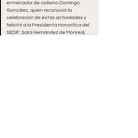
entrenador de ciclismo Domingo 
González, quien reconoció la 
celebración de estas actividades y 
felicitó a la Presidenta Honorífica del 
SEDIF, Sara Hernández de Monreal, 
por tener la iniciativa.  
—ooOoo—
Ver todo
Entradas recientes