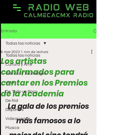
Entrada
Todas las noticias
6 mar 2023
1 min de lectura
Todas las noticias
Los artistas
Cultura y Arte
confirmados para
Ciencia y Tecnología
cantar en los Premios
Viral
de la Academia
De Todo un Poco
De Rol
La gala de los premios 
Deportes
más famosos a lo 
Videojuegos
Música