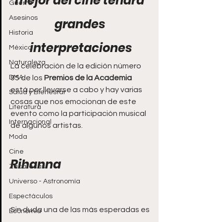
mejor del cine tendrá 
Guerra
Asesinos
grandes 
Historia
interpretaciones
México
Naturaleza
La celebración de la edición número 
DMA
95 de los 
Premios de la Academia
está por llevarse a cabo y hay varias 
Salud y Bienestar
cosas que nos emocionan de este 
Literatura
evento como la participación musical 
Internacional
de algunos artistas.
Moda
Cine
Rihanna
Zacatecas
Universo - Astronomía
Espectáculos
Sin duda una de las más esperadas es 
Economía