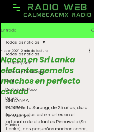
Entrada
Todas las noticias
4 sept 2021
2 min de lectura
Todas las noticias
Nacen en Sri Lanka
Cultura y Arte
elefantes gemelos
Ciencia y Tecnología
machos en perfecto
Viral
estado
De Todo un Poco
De Rol
SRI LANKA
Deportes
La elefanta Surangi, de 25 años, dio a 
luz a gemelos este martes en el 
Videojuegos
orfanato de elefantes Pinnawala (Sri 
Música
Lanka), dos pequeños machos sanos, 