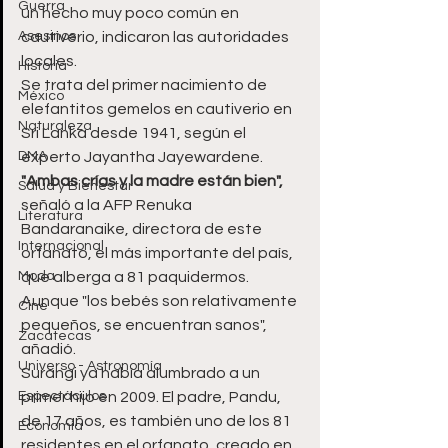
Guerra
un hecho muy poco común en 
Asesinos
cautiverio, indicaron las autoridades 
locales.
Historia
Se trata del primer nacimiento de 
México
elefantitos gemelos en cautiverio en 
Naturaleza
Sri Lanka desde 1941, según el 
DMA
experto Jayantha Jayewardene.
"Ambas crías y la madre están bien",
Salud y Bienestar
señaló a la AFP Renuka 
Literatura
Bandaranaike, directora de este 
Internacional
orfanato, el más importante del país, 
Moda
que alberga a 81 paquidermos.
Aunque "los bebés son relativamente 
Cine
pequeños, se encuentran sanos", 
Zacatecas
añadió.
Universo - Astronomía
Surangi ya había alumbrado a un 
Espectáculos
primer hijo en 2009. El padre, Pandu, 
de 17 años, es también uno de los 81 
Economía
residentes en el orfanato, creado en 