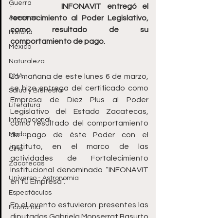
Guerra
·         
INFONAVIT entregó el 
Asesinos
reconocimiento al Poder Legislativo, 
como resultado de su 
Historia
comportamiento de pago.
México
Naturaleza
DMA
La mañana de este lunes 6 de marzo, 
se hizo entrega del certificado como 
Salud y Bienestar
Empresa de Diez Plus al Poder 
Literatura
Legislativo del Estado Zacatecas, 
Internacional
como resultado del comportamiento 
Moda
de pago de éste Poder con el 
instituto, en el marco de las 
Cine
actividades de Fortalecimiento 
Zacatecas
Institucional denominado “INFONAVIT 
Universo - Astronomía
en tu Empresa”.
Espectáculos
En el evento estuvieron presentes las 
Economía
diputadas Gabriela Monserrat Basurto 