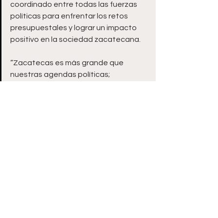
coordinado entre todas las fuerzas 
políticas para enfrentar los retos 
presupuestales y lograr un impacto 
positivo en la sociedad zacatecana.
“Zacatecas es más grande que 
nuestras agendas políticas; 
trabajemos juntos para hacer crecer 
lo poco que se nos asigna”, concluyó 
el diputado.
Ver todo
Entradas recientes