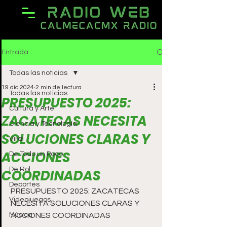
Entrada
Todas las noticias
19 dic 2024
2 min de lectura
Todas las noticias
PRESUPUESTO 2025:
Cultura y Arte
ZACATECAS NECESITA
Ciencia y Tecnología
SOLUCIONES CLARAS Y
Viral
ACCIONES
De Todo un Poco
De Rol
COORDINADAS
Deportes
PRESUPUESTO 2025: ZACATECAS 
Videojuegos
NECESITA SOLUCIONES CLARAS Y 
Música
ACCIONES COORDINADAS