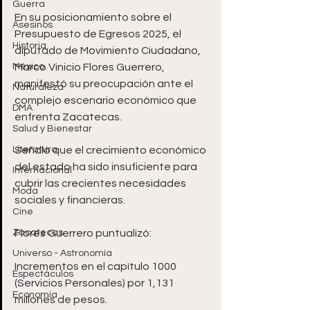
Guerra
En su posicionamiento sobre el 
Asesinos
Presupuesto de Egresos 2025, el 
Historia
diputado de Movimiento Ciudadano, 
México
Marco Vinicio Flores Guerrero, 
manifestó su preocupación ante el 
Naturaleza
complejo escenario económico que 
DMA
enfrenta Zacatecas. 
Salud y Bienestar
Literatura
Señaló que el crecimiento económico 
del estado ha sido insuficiente para 
Internacional
cubrir las crecientes necesidades 
Moda
sociales y financieras.
Cine
Zacatecas
Flores Guerrero puntualizó:
Universo - Astronomía
Incrementos en el capítulo 1000 
Espectáculos
(Servicios Personales) por 1,131 
Economía
millones de pesos.