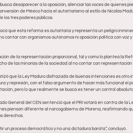
busca desaparecer a la oposición, silenciar las voces de quienes pi
onversión de México hacia el autoritarismo al estilo de Nicolás Mad
e los tres poderes públicos. 
có que esta reforma es autoritaria y representa un peligro inminen
 no contar con organismos autónomos ni oposición política con voz y 
ación de la representación proporcional, tal y como lo plantea la Ref
cho de las minorías de la sociedad al no contar con representación p
tizó que la Ley Maduro disfrazada de buenas intenciones es otro in
ra y represión, con el falso argumento de hacer más funcional el po
ación, pero lo que realmente se busca es tener un control absoluto
ado General del CEN sentenció que el PRI votará en contra de la Le
enes piensan diferente al narcogobierno de Morena, reafirmando qu
los derechos.
ir un proceso democrático y no una dictadura barata”, concluyó.