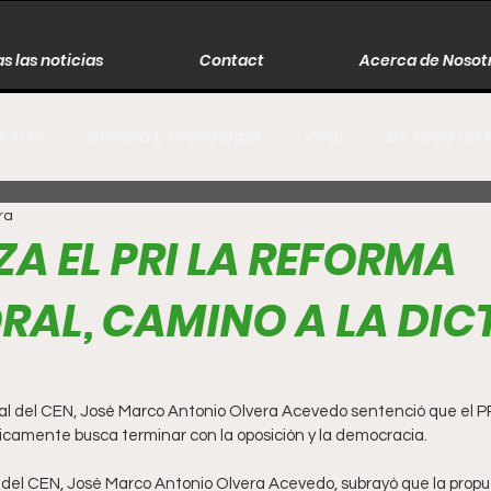
s las noticias
Contact
Acerca de Nosot
y Arte
Ciencia y Tecnología
Viral
De Todo un 
ra
s
Música
Guerra
Asesinos
Historia
A EL PRI LA REFORMA
RAL, CAMINO A LA DI
r
Literatura
Internacional
Moda
Cine
Espectáculos
Economía
David Monreal Ávila
al del CEN, José Marco Antonio Olvera Acevedo sentenció que el PR
icamente busca terminar con la oposición y la democracia.
del CEN, José Marco Antonio Olvera Acevedo, subrayó que la prop