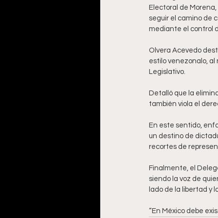
Electoral de Morena, 
seguir el camino de c
mediante el control d
Olvera Acevedo desta
estilo venezonalo, al
Legislativo.
Detalló que la elimin
también viola el dere
En este sentido, enfa
un destino de dictadu
recortes de represent
Finalmente, el Deleg
siendo la voz de qui
lado de la libertad y 
“En México debe exist