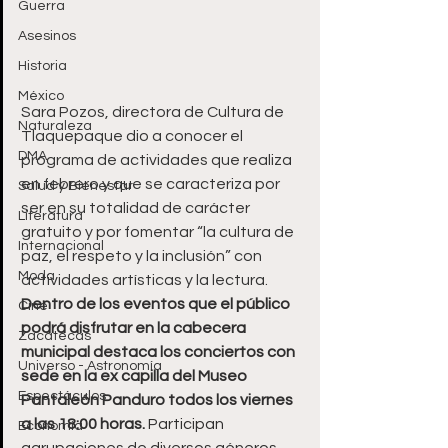
Guerra
Asesinos
Historia
México
Sara Pozos, directora de Cultura de 
Naturaleza
Tlaquepaque dio a conocer el 
DMA
programa de actividades que realiza 
en febrero y que se caracteriza por 
Salud y Bienestar
ser en su totalidad de carácter 
Literatura
gratuito y por fomentar “la cultura de 
Internacional
paz, el respeto y la inclusión” con 
Moda
actividades artísticas y la lectura.
Dentro de los eventos que el público 
Cine
podrá disfrutar en la cabecera 
Zacatecas
municipal destaca los conciertos con 
Universo - Astronomía
sede en la ex capilla del Museo 
Espectáculos
Pantaleón Panduro todos los viernes 
a las 18:00 horas.
 Participan 
Economía