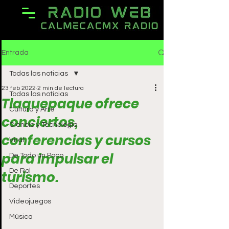
Entrada
Todas las noticias
23 feb 2022
2 min de lectura
Todas las noticias
Tlaquepaque ofrece
Cultura y Arte
conciertos,
Ciencia y Tecnología
conferencias y cursos
Viral
para impulsar el
De Todo un Poco
De Rol
turismo.
Deportes
Videojuegos
Música