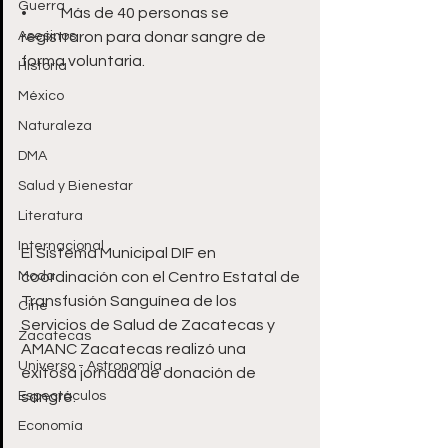
Guerra
•	Más de 40 personas se 
Asesinos
registraron para donar sangre de 
Historia
México
Naturaleza
DMA
Salud y Bienestar
Literatura
Internacional
El Sistema Municipal DIF en 
Moda
coordinación con el Centro Estatal de 
Transfusión Sanguínea de los 
Cine
Servicios de Salud de Zacatecas y 
Zacatecas
AMANC Zacatecas realizó una 
Universo - Astronomía
exitosa jornada de donación de 
Espectáculos
Economía