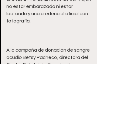
no estar embarazada ni estar 
lactando y una credencial oficial con 
A la campaña de donación de sangre 
acudió Betsy Pacheco, directora del 
Centro Estatal de Transfusión 
Sanguínea Zacatecas, así como 
secretarios, regidores y funcionarios 
públicos.
Ver todo
Entradas recientes