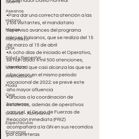
Gobernador David Monreal
Guerra
Asesinos
▪️Para dar una correcta atención a las 
Historia
y los visitantes, el mandatario 
México
supervisó avances del programa 
Héroes Paisanos, que se realiza del 15 
Naturaleza
de marzo al 15 de abril 
DMA
▪️A ocho días de iniciado el Operativo, 
Salud y Bienestar
se han dado 4 mil 500 atenciones, 
Literatura
cantidad que casi alcanza las que se 
ofrecieron en el mismo periodo 
Internacional
vacacional de 2022; se prevé este 
Moda
año mayor afluencia
Cine
▪️Gracias a la coordinación de 
Zacatecas
esfuerzos, además de operativos 
carrusel, el Grupo de Fuerzas de 
Universo - Astronomía
Reacción Inmediata (FRIZ) 
Espectáculos
acompañará a la GN en sus recorridos 
Economía
por carreteras