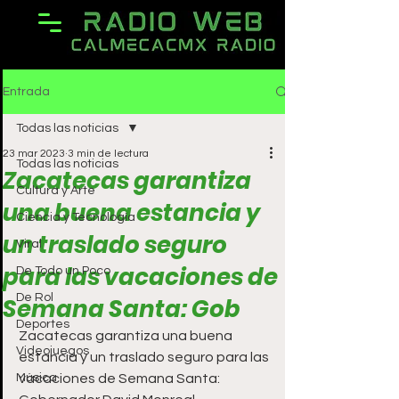
Entrada
Todas las noticias
23 mar 2023
3 min de lectura
Todas las noticias
Zacatecas garantiza
Cultura y Arte
una buena estancia y
Ciencia y Tecnología
un traslado seguro
Viral
para las vacaciones de
De Todo un Poco
De Rol
Semana Santa: Gob
Deportes
Zacatecas garantiza una buena 
Videojuegos
estancia y un traslado seguro para las 
Música
vacaciones de Semana Santa: 