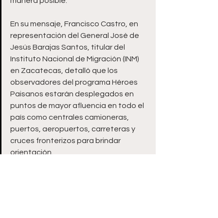
manera posible. 
En su mensaje, Francisco Castro, en 
representación del General José de 
Jesús Barajas Santos, titular del 
Instituto Nacional de Migración (INM) 
en Zacatecas, detalló que los 
observadores del programa Héroes 
Paisanos estarán desplegados en 
puntos de mayor afluencia en todo el 
país como centrales camioneras, 
puertos, aeropuertos, carreteras y 
cruces fronterizos para brindar 
orientación.
Dijo que ya se encuentran en 
operación 221 módulos de atención 
en las 32 entidades del país y, caso 
particular de Zacatecas, están en 